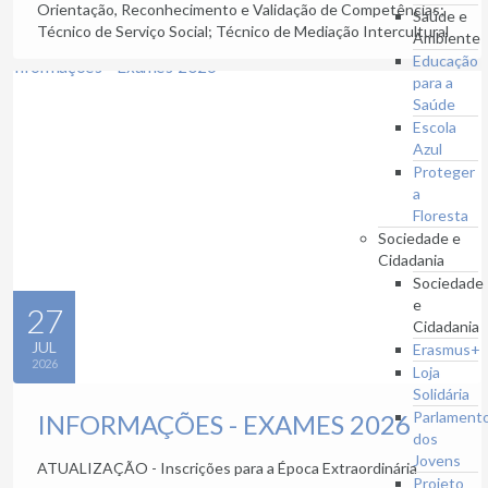
Orientação, Reconhecimento e Validação de Competências;
Saúde e
Técnico de Serviço Social; Técnico de Mediação Intercultural
Ambiente
Educação
para a
Saúde
Escola
Azul
Proteger
a
Floresta
Sociedade e
Cidadania
Sociedade
e
27
Cidadania
JUL
Erasmus+
2026
Loja
Solidária
Parlament
INFORMAÇÕES - EXAMES 2026
dos
Jovens
ATUALIZAÇÃO - Inscrições para a Época Extraordinária
Projeto