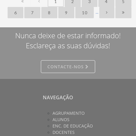
1
2
3
4
5
...
6
7
8
9
10
Nunca deixe de estar informado!
Esclareça as suas dúvidas!
CONTACTE-NOS
NAVEGAÇÃO
AGRUPAMENTO
ALUNOS
ENC. DE EDUCAÇÃO
DOCENTES