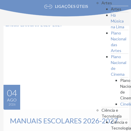
Artes
LIGAÇÕES ÚTEIS
Artes
Há
Música
na Lima
Plano
Nacional
das
Artes
Plano
Nacional
de
Cinema
Plano
Nacio
04
de
Cine
AGO
Cinel
2026
Ciência e
Tecnologia
MANUAIS ESCOLARES 2026-2027
Ciência e
Tecnologi