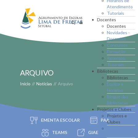
Horários de
Atendimento
Tutoriais
Docentes
Docentes
Novidades -
Docentes
Concursos
Formação
Recursos
Tutoriais
ARQUIVO
Bibliotecas
Bibliotecas
Início
//
Notícias
//
Arquivo
Equipa e
Horários
Blogue das
Bibliotecas
Projetos e Clubes
Projetos e
EMENTA ESCOLAR
PAA
Clubes
Novidades -
TEAMS
GIAE
Proj. e Clubes