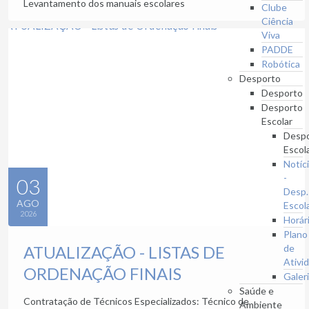
Levantamento dos manuais escolares
Clube
Ciência
Viva
PADDE
Robótica
Desporto
Desporto
Desporto
Escolar
Desp
Escol
Notíc
-
03
Desp.
AGO
Escol
2026
Horár
Plano
ATUALIZAÇÃO - LISTAS DE
de
Ativi
ORDENAÇÃO FINAIS
Galer
Saúde e
Contratação de Técnicos Especializados: Técnico de
Ambiente