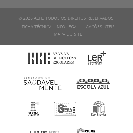
© 2026 AEFL. TODOS OS DIREITOS RESERVADOS.
FICHA TÉCNICA
INFO LEGAL
LIGAÇÕES ÚTEIS
MAPA DO SITE