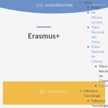
Artes
LIGAÇÕES ÚTEIS
Artes
Há
Música
na Lima
Plano
Nacional
Erasmus+
das
Artes
Plano
Nacional
de
Cinema
Plano
Nacio
de
Cine
Cinel
Ciência e
0 comentários
Tecnologia
Ciência e
Tecnologi