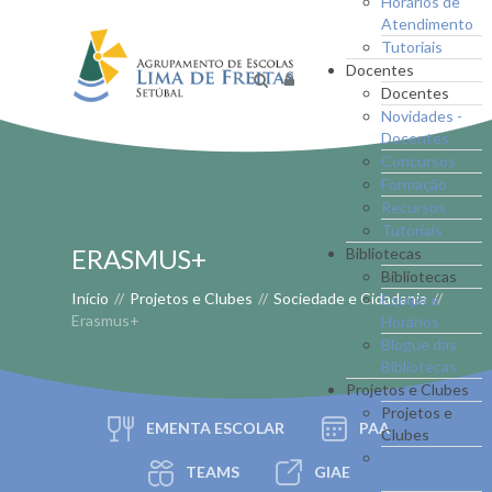
Horários de
Atendimento
Tutoriais
Docentes
Docentes
Novidades -
Docentes
Concursos
Formação
Recursos
Tutoriais
ERASMUS+
Bibliotecas
Bibliotecas
Início
//
Projetos e Clubes
//
Sociedade e Cidadania
//
Equipa e
Erasmus+
Horários
Blogue das
Bibliotecas
Projetos e Clubes
Projetos e
EMENTA ESCOLAR
PAA
Clubes
Novidades -
TEAMS
GIAE
Proj. e Clubes