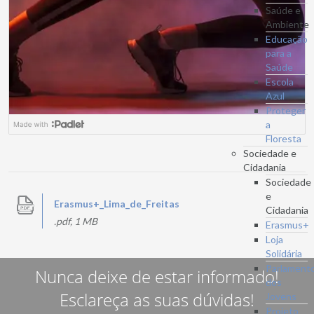
Saúde e
Ambiente
Educação
para a
Saúde
Escola
Azul
Proteger
a
Floresta
Sociedade e
Cidadania
Sociedade
e
Erasmus+_Lima_de_Freitas
Cidadania
.pdf, 1 MB
Erasmus+
Loja
Solidária
Parlament
Nunca deixe de estar informado!
dos
Esclareça as suas dúvidas!
Jovens
Projeto