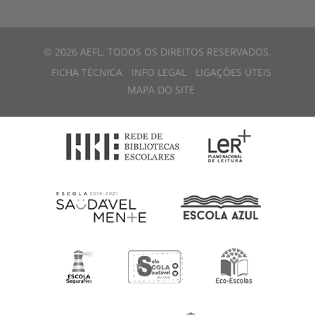
© 2026 AEFL. TODOS OS DIREITOS RESERVADOS.
FICHA TÉCNICA
INFO LEGAL
LIGAÇÕES ÚTEIS
MAPA DO SITE