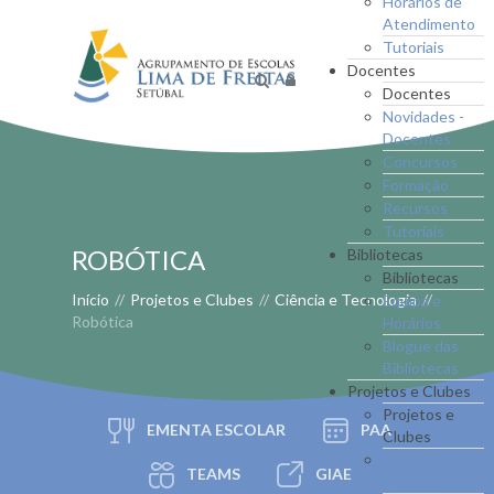
Horários de
Atendimento
Tutoriais
Docentes
Docentes
Novidades -
Docentes
Concursos
Formação
Recursos
Tutoriais
ROBÓTICA
Bibliotecas
Bibliotecas
Início
//
Projetos e Clubes
//
Ciência e Tecnologia
//
Equipa e
Robótica
Horários
Blogue das
Bibliotecas
Projetos e Clubes
Projetos e
EMENTA ESCOLAR
PAA
Clubes
Novidades -
TEAMS
GIAE
Proj. e Clubes