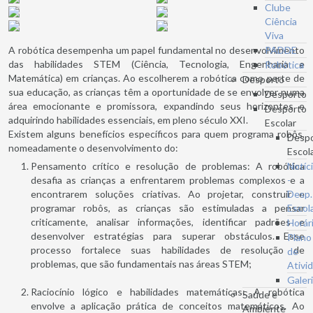
Clube
Ciência
Viva
A robótica desempenha um papel fundamental no desenvolvimento
PADDE
das habilidades STEM (Ciência, Tecnologia, Engenharia e
Robótica
Matemática) em crianças. Ao escolherem a robótica como parte de
Desporto
sua educação, as crianças têm a oportunidade de se envolver numa
Desporto
área emocionante e promissora, expandindo seus horizontes e
Desporto
adquirindo habilidades essenciais, em pleno século XXI.
Escolar
Existem alguns benefícios específicos para quem programa robôs,
Desp
nomeadamente o desenvolvimento do:
Escol
Pensamento crítico e resolução de problemas: A robótica
Notíc
desafia as crianças a enfrentarem problemas complexos e a
-
encontrarem soluções criativas. Ao projetar, construir e
Desp.
programar robôs, as crianças são estimuladas a pensar
Escol
criticamente, analisar informações, identificar padrões e
Horár
desenvolver estratégias para superar obstáculos. Esse
Plano
processo fortalece suas habilidades de resolução de
de
problemas, que são fundamentais nas áreas STEM;
Ativi
Galer
Raciocínio lógico e habilidades matemáticas: A robótica
Saúde e
envolve a aplicação prática de conceitos matemáticos. Ao
Ambiente