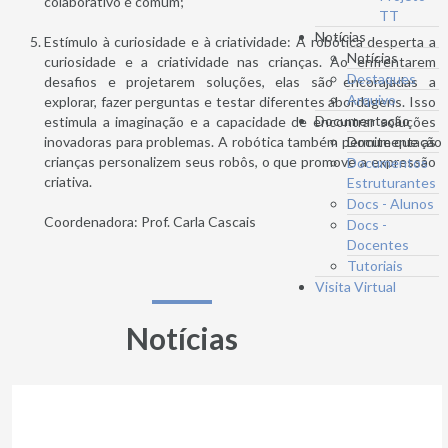
colaborativo é comum;
TT
Notícias
Estímulo à curiosidade e à criatividade: A robótica desperta a
Notícias
curiosidade e a criatividade nas crianças. Ao enfrentarem
Destaques
desafios e projetarem soluções, elas são encorajadas a
Arquivo
explorar, fazer perguntas e testar diferentes abordagens. Isso
Documentação
estimula a imaginação e a capacidade de encontrar soluções
inovadoras para problemas. A robótica também permite que as
Documentação
crianças personalizem seus robôs, o que promove a expressão
Documentos
criativa.
Estruturantes
Docs - Alunos
Coordenadora: Prof. Carla Cascais
Docs -
Docentes
Tutoriais
Visita Virtual
Notícias