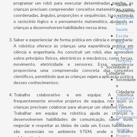
programar um robô para executar determinadas tarefas, as
Saúde e
crianças precisam compreender conceitos matemáticos, como
Ambiente
coordenadas, ângulos, proporções e sequências. Isso estimula
Educação
o raciocínio lógico e o pensamento matemático, ajudando as
para a
crianças a desenvolverem habilidades nessa área;
Saúde
Escola
Saber e experienciar de forma prática em ciência e engenharia:
Azul
A robótica oferece às crianças uma experiência prática em
Proteger
ciência e engenharia. Ao construir um robô, elas aprendem
a
sobre princípios físicos, eletrónicos e mecânicos, como forças,
Floresta
movimento, eletricidade e sensores. Essa experiência
Sociedade e
proporciona uma compreensão concreta dos conceitos
Cidadania
científicos, permitindo que as crianças vejam a aplicação prática
Sociedade
desses conhecimentos;
e
Cidadania
Trabalho colaborativo e em equipa: A robótica
Erasmus+
frequentemente envolve projetos de equipa, nos quais as
Loja
crianças precisam colaborar para alcançar um objetivo comum.
Solidária
Trabalhar em equipa na robótica ajuda as crianças a
Parlament
desenvolverem habilidades de comunicação, saber ouvir,
dos
negociar e respeitar as ideias de cada um. Essas habilidades
Jovens
são essenciais no ambiente STEM, onde o trabalho
Projeto