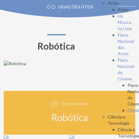
Artes
LIGAÇÕES ÚTEIS
Artes
Há
Música
na Lima
Plano
Nacional
Robótica
das
Artes
Plano
Nacional
de
Cinema
Plano
Nacio
de
0 comentários
Cine
Cinel
Robótica
Ciência e
Tecnologia
Ciência e
Tecnologi