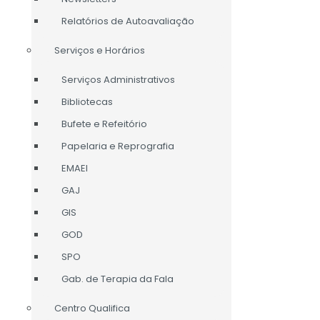
Relatórios de Autoavaliação
Serviços e Horários
Serviços Administrativos
CONTACTE-NOS
Bibliotecas
Bufete e Refeitório
Papelaria e Reprografia
CONTACTOS SEDE
EMAEI
GAJ
RUA BATALHA DO VISO
2904-510 SETÚBAL
GIS
PORTUGAL
GOD
TEL.: 265 541 110
ESLIMAFREITAS@GMAIL.COM
SPO
Gab. de Terapia da Fala
Centro Qualifica