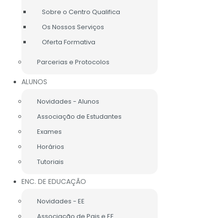
Sobre o Centro Qualifica
Os Nossos Serviços
Oferta Formativa
CA
INFO LEGAL
LIGAÇÕES ÚTEIS
MAPA DO SITE
Parcerias e Protocolos
ALUNOS
Novidades - Alunos
Associação de Estudantes
Exames
Horários
Tutoriais
ENC. DE EDUCAÇÃO
Novidades - EE
Associação de Pais e EE